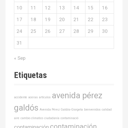
10
11
12
13
14
15
16
17
18
19
20
21
22
23
24
25
26
27
28
29
30
31
« Sep
Etiquetas
avenida pérez
accidente
aceras
artículos
galdós
Avenida Pérez Galdós-Giorgeta
bienvenidos
calidad
aire
cambio climatico
ciudadanía
contaminació
contaminación
contaminación