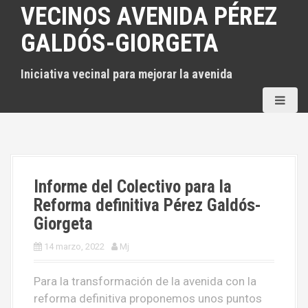
S
VECINOS AVENIDA PÉREZ
a
GALDÓS-GIORGETA
l
t
Iniciativa vecinal para mejorar la avenida
a
r
a
l
c
o
n
Informe del Colectivo para la
t
Reforma definitiva Pérez Galdós-
e
Giorgeta
n
i
14 marzo, 2022
Mj
d
Para la transformación de la avenida con la
o
reforma definitiva proponemos unos puntos