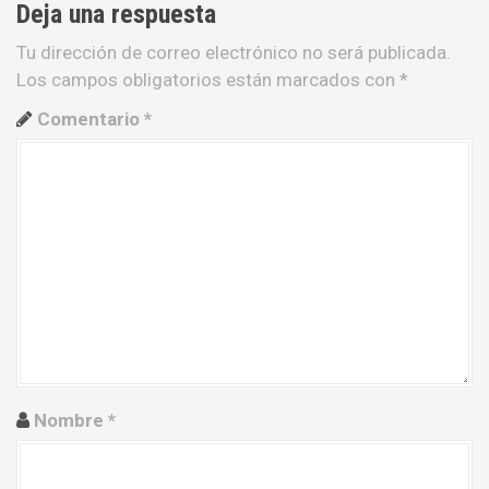
Deja una respuesta
c
Tu dirección de correo electrónico no será publicada.
i
Los campos obligatorios están marcados con
*
ó
Comentario
*
n
d
e
e
n
t
r
Nombre
*
a