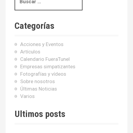
u
s
c
Categorías
a
r
:
Acciones y Eventos
Artículos
Calendario FueraTunel
Empresas simpatizantes
Fotografías y vídeos
Sobre nosotros
Últimas Noticias
Varios
Ultimos posts