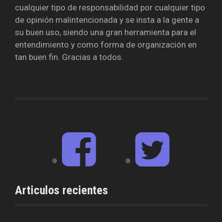
cualquier tipo de responsabilidad por cualquier tipo
de opinión malintencionada y se insta a la gente a
su buen uso, siendo una gran herramienta para el
entendimiento y como forma de organización en
tan buen fin. Gracias a todos.
ESTAMOS EN LAS REDES
F
T
a
w
c
i
e
t
b
t
o
e
o
r
Articulos recientes
k