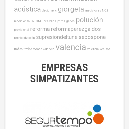
acústica
giorgeta
decidimvlc
mediciones NO2
polución
medicionsNO2
OMS
peatones
perez gados
reforma
reformaperezgaldos
provisional
supresiondeltunelsepospone
reurbanización
valencia
tráfico
tráfico rodado valencia
valència
vecinos
EMPRESAS
SIMPATIZANTES