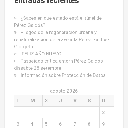
Entradas recientes
¿Sabes en qué estado está el túnel de
Pérez Galdós?
Pliegos de la regeneración urbana y
renaturalización de la avenida Pérez Galdós-
Giorgeta
¡FELIZ AÑO NUEVO!
Passejada crítica entorn Pérez Galdós
dissabte 28 setembre
Información sobre Protección de Datos
agosto 2026
L
M
X
J
V
S
D
1
2
3
4
5
6
7
8
9