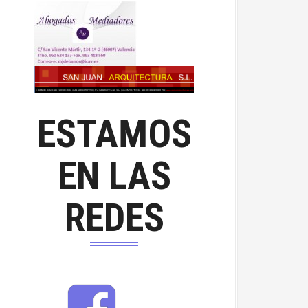
ESTAMOS
EN LAS
REDES
F
a