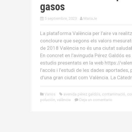
gasos
5 septiembre, 2023
MariaJe
La plataforma València per l’aire va real
concloure que segons els valors mesurat
de 2018 València no és una ciutat saludab
En concret en l’avinguda Pérez Galdós es
estudis presentats en la web https://val
l’accés i l’estudi de les dades aportades, 
d’una gran ciutat com València. La Càted
Varios
avenida pérez galdós
,
contaminació
,
co
polución
,
valència
Deja un comentario