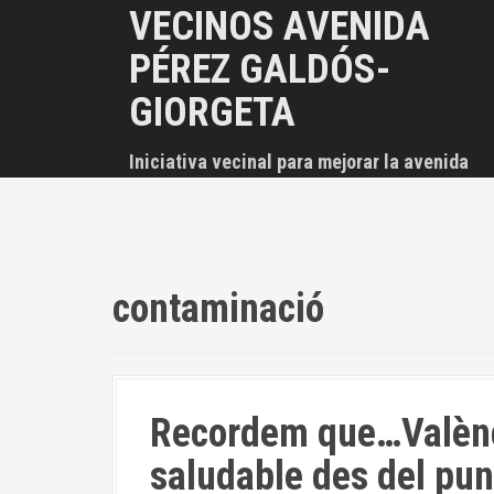
S
VECINOS AVENIDA
a
PÉREZ GALDÓS-
l
t
GIORGETA
a
r
Iniciativa vecinal para mejorar la avenida
a
l
c
o
n
contaminació
t
e
n
i
Recordem que…Valènci
d
o
saludable des del punt