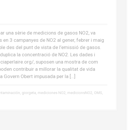
itzar una sèrie de medicions de gasos NO2, va
s en 3 campanyes de NO2 al gener, febrer i maig
le des del punt de vista de l’emissió de gasos.
 duplica la concentració de NO2. Les dades i
enciaperlaire.org/, suposen una mostra de com
poden contribuir a millorar la qualitat de vida
ra Govern Obert impusada per la […]
ntaminación
,
giorgeta
,
mediciones NO2
,
medicionsNO2
,
OMS
,