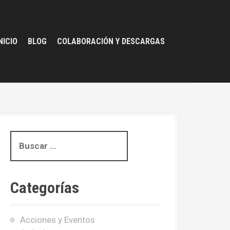
NICIO
BLOG
COLABORACIÓN Y DESCARGAS
B
u
s
c
Categorías
a
r
:
Acciones y Eventos