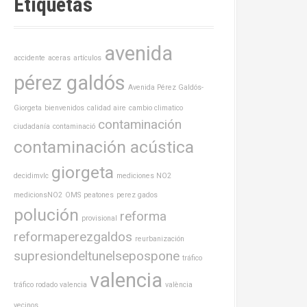
Etiquetas
avenida
accidente
aceras
artículos
pérez galdós
Avenida Pérez Galdós-
Giorgeta
bienvenidos
calidad aire
cambio climatico
contaminación
ciudadanía
contaminació
contaminación acústica
giorgeta
decidimvlc
mediciones NO2
medicionsNO2
OMS
peatones
perez gados
polución
reforma
provisional
reformaperezgaldos
reurbanización
supresiondeltunelsepospone
tráfico
valencia
tráfico rodado valencia
valència
vecinos