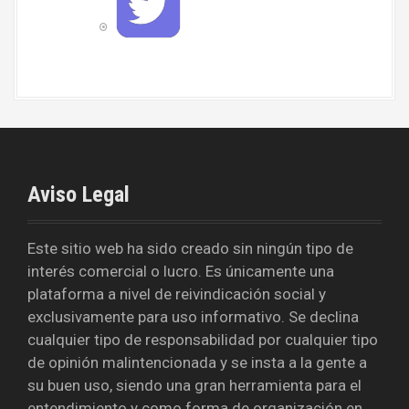
i
k
t
t
e
r
Aviso Legal
Este sitio web ha sido creado sin ningún tipo de
interés comercial o lucro. Es únicamente una
plataforma a nivel de reivindicación social y
exclusivamente para uso informativo. Se declina
cualquier tipo de responsabilidad por cualquier tipo
de opinión malintencionada y se insta a la gente a
su buen uso, siendo una gran herramienta para el
entendimiento y como forma de organización en