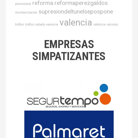
reforma
reformaperezgaldos
provisional
supresiondeltunelsepospone
reurbanización
valencia
tráfico
tráfico rodado valencia
valència
vecinos
EMPRESAS
SIMPATIZANTES