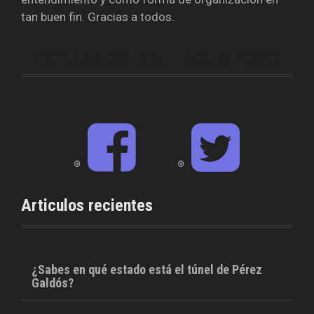
tan buen fin. Gracias a todos.
ESTAMOS EN LAS REDES
F
T
a
w
c
i
e
t
b
t
o
e
o
r
Articulos recientes
k
¿Sabes en qué estado está el túnel de Pérez
Galdós?