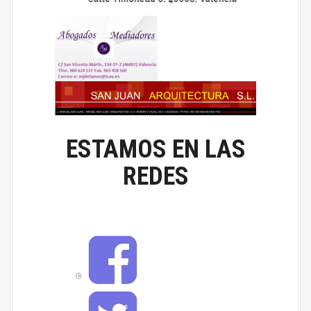
ESTAMOS EN LAS
REDES
F
a
c
e
b
T
o
w
o