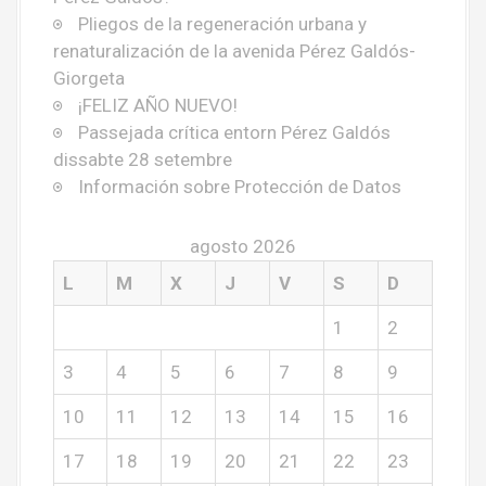
Pliegos de la regeneración urbana y
renaturalización de la avenida Pérez Galdós-
Giorgeta
¡FELIZ AÑO NUEVO!
Passejada crítica entorn Pérez Galdós
dissabte 28 setembre
Información sobre Protección de Datos
agosto 2026
L
M
X
J
V
S
D
1
2
3
4
5
6
7
8
9
10
11
12
13
14
15
16
17
18
19
20
21
22
23