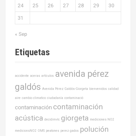
24
25
26
27
28
29
30
31
« Sep
Etiquetas
avenida pérez
accidente
aceras
artículos
galdós
Avenida Pérez Galdós-Giorgeta
bienvenidos
calidad
aire
cambio climatico
ciudadanía
contaminació
contaminación
contaminación
acústica
giorgeta
decidimvlc
mediciones NO2
polución
medicionsNO2
OMS
peatones
perez gados