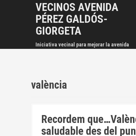
S
VECINOS AVENIDA
a
PÉREZ GALDÓS-
l
t
GIORGETA
a
r
Iniciativa vecinal para mejorar la avenida
a
l
c
o
n
valència
t
e
n
i
Recordem que…Valènci
d
o
saludable des del punt