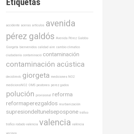
Etiquetas
avenida
accidente
aceras
artículos
pérez galdós
Avenida Pérez Galdós-
Giorgeta
bienvenidos
calidad aire
cambio climatico
contaminación
ciudadanía
contaminació
contaminación acústica
giorgeta
decidimvlc
mediciones NO2
medicionsNO2
OMS
peatones
perez gados
polución
reforma
provisional
reformaperezgaldos
reurbanización
supresiondeltunelsepospone
tráfico
valencia
tráfico rodado valencia
valència
vecinos