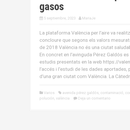
gasos
5 septiembre, 2023
MariaJe
La plataforma València per l’aire va real
concloure que segons els valors mesurat
de 2018 València no és una ciutat saludab
En concret en l’avinguda Pérez Galdós es
estudis presentats en la web https://val
l’accés i l’estudi de les dades aportades, 
d’una gran ciutat com València. La Càted
Varios
avenida pérez galdós
,
contaminació
,
co
polución
,
valència
Deja un comentario