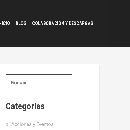
NICIO
BLOG
COLABORACIÓN Y DESCARGAS
B
u
s
c
Categorías
a
r
:
Acciones y Eventos