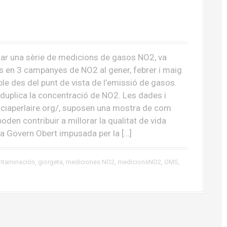
itzar una sèrie de medicions de gasos NO2, va
s en 3 campanyes de NO2 al gener, febrer i maig
le des del punt de vista de l’emissió de gasos.
 duplica la concentració de NO2. Les dades i
enciaperlaire.org/, suposen una mostra de com
poden contribuir a millorar la qualitat de vida
ra Govern Obert impusada per la […]
ntaminación
,
giorgeta
,
mediciones NO2
,
medicionsNO2
,
OMS
,