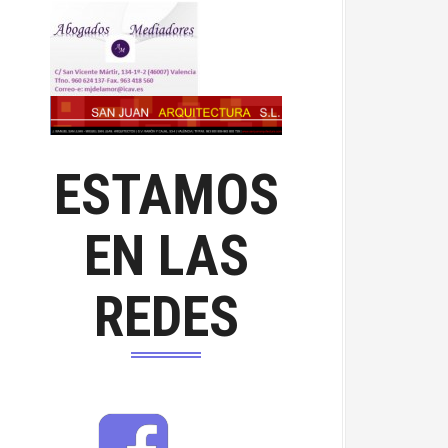
ESTAMOS
EN LAS
REDES
F
a