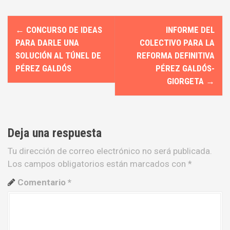
N
←
CONCURSO DE IDEAS
INFORME DEL
a
PARA DARLE UNA
COLECTIVO PARA LA
SOLUCIÓN AL TÚNEL DE
REFORMA DEFINITIVA
v
PÉREZ GALDÓS
PÉREZ GALDÓS-
e
GIORGETA
→
g
a
Deja una respuesta
c
Tu dirección de correo electrónico no será publicada.
i
Los campos obligatorios están marcados con
*
ó
Comentario
*
n
d