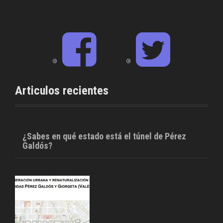
F
T
a
w
c
i
e
t
b
t
o
e
o
r
Articulos recientes
k
¿Sabes en qué estado está el túnel de Pérez
Galdós?