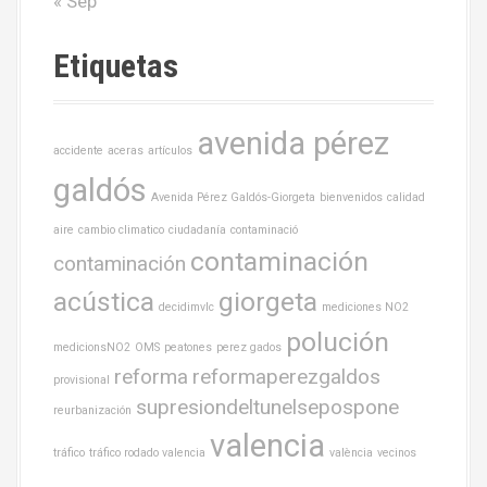
« Sep
Etiquetas
avenida pérez
accidente
aceras
artículos
galdós
Avenida Pérez Galdós-Giorgeta
bienvenidos
calidad
aire
cambio climatico
ciudadanía
contaminació
contaminación
contaminación
acústica
giorgeta
decidimvlc
mediciones NO2
polución
medicionsNO2
OMS
peatones
perez gados
reforma
reformaperezgaldos
provisional
supresiondeltunelsepospone
reurbanización
valencia
tráfico
tráfico rodado valencia
valència
vecinos