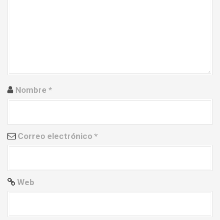
e
e
n
t
r
Nombre
*
a
d
Correo electrónico
*
a
s
Web