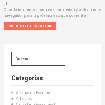
Guarda mi nombre, correo electrónico y web en este
navegador para la próxima vez que comente.
B
u
s
c
Categorías
a
r
:
Acciones y Eventos
Artículos
Calendario FueraTunel