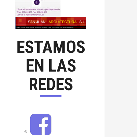
ESTAMOS
EN LAS
REDES
F
a
c
e
b