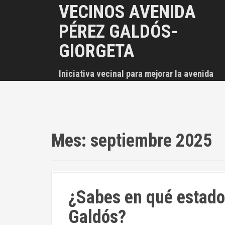
S
VECINOS AVENIDA
a
PÉREZ GALDÓS-
l
t
GIORGETA
a
r
Iniciativa vecinal para mejorar la avenida
a
l
c
o
n
Mes:
septiembre 2025
t
e
n
i
¿Sabes en qué estado 
d
o
Galdós?