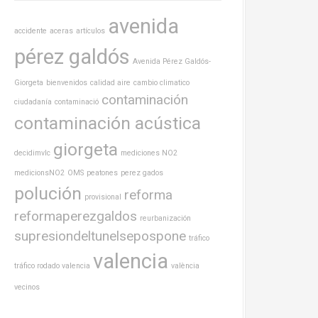
avenida
accidente
aceras
artículos
pérez galdós
Avenida Pérez Galdós-
Giorgeta
bienvenidos
calidad aire
cambio climatico
contaminación
ciudadanía
contaminació
contaminación acústica
giorgeta
decidimvlc
mediciones NO2
medicionsNO2
OMS
peatones
perez gados
polución
reforma
provisional
reformaperezgaldos
reurbanización
supresiondeltunelsepospone
tráfico
valencia
tráfico rodado valencia
valència
vecinos