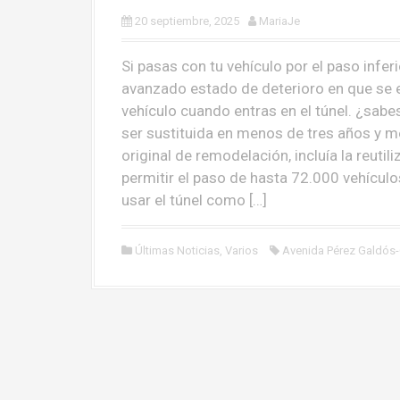
20 septiembre, 2025
MariaJe
Si pasas con tu vehículo por el paso infer
avanzado estado de deterioro en que se en
vehículo cuando entras en el túnel. ¿sabes
ser sustituida en menos de tres años y me
original de remodelación, incluía la reuti
permitir el paso de hasta 72.000 vehículos
usar el túnel como […]
Últimas Noticias
,
Varios
Avenida Pérez Galdós-