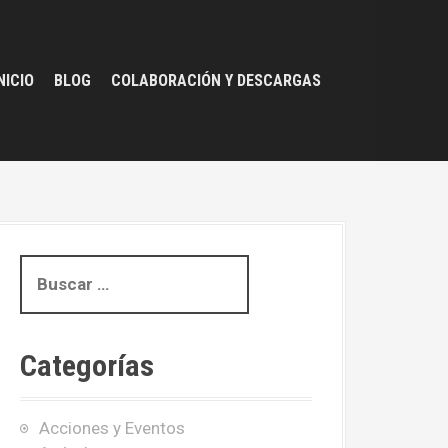
NICIO
BLOG
COLABORACIÓN Y DESCARGAS
B
u
s
c
Categorías
a
r
:
Acciones y Eventos