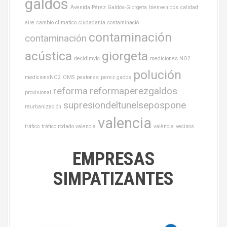
galdós
Avenida Pérez Galdós-Giorgeta
bienvenidos
calidad
aire
cambio climatico
ciudadanía
contaminació
contaminación
contaminación
acústica
giorgeta
decidimvlc
mediciones NO2
polución
medicionsNO2
OMS
peatones
perez gados
reforma
reformaperezgaldos
provisional
supresiondeltunelsepospone
reurbanización
valencia
tráfico
tráfico rodado valencia
valència
vecinos
EMPRESAS
SIMPATIZANTES