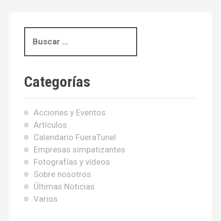
B
u
s
c
Categorías
a
r
:
Acciones y Eventos
Artículos
Calendario FueraTunel
Empresas simpatizantes
Fotografías y vídeos
Sobre nosotros
Últimas Noticias
Varios