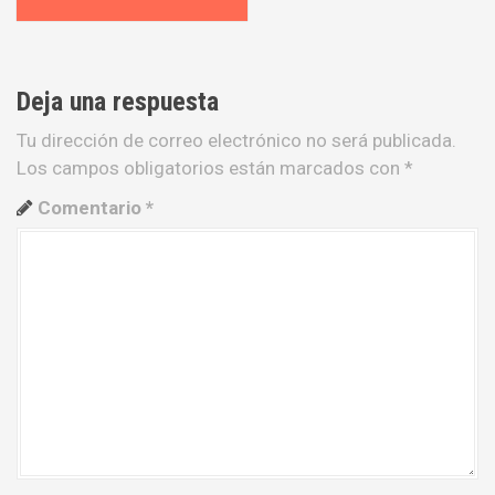
v
e
g
Deja una respuesta
a
Tu dirección de correo electrónico no será publicada.
Los campos obligatorios están marcados con
*
c
Comentario
*
i
ó
n
d
e
e
n