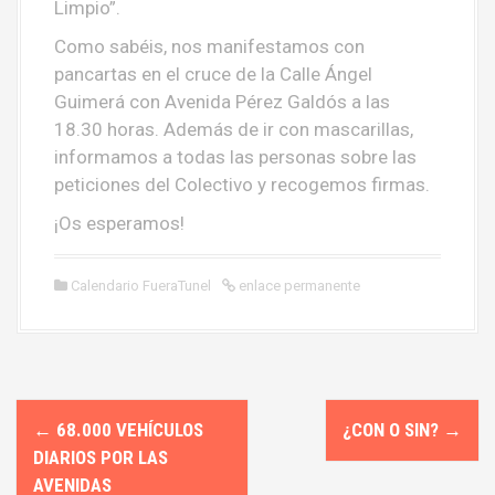
Limpio”.
Como sabéis, nos manifestamos con
pancartas en el cruce de la Calle Ángel
Guimerá con Avenida Pérez Galdós a las
18.30 horas. Además de ir con mascarillas,
informamos a todas las personas sobre las
peticiones del Colectivo y recogemos firmas.
¡Os esperamos!
Calendario FueraTunel
enlace permanente
N
←
68.000 VEHÍCULOS
¿CON O SIN?
→
a
DIARIOS POR LAS
AVENIDAS