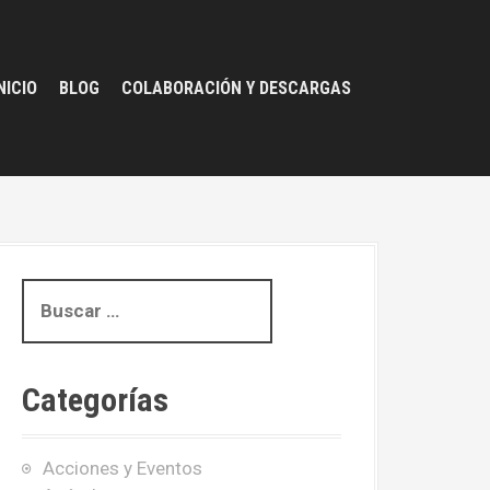
NICIO
BLOG
COLABORACIÓN Y DESCARGAS
B
u
s
c
Categorías
a
r
:
Acciones y Eventos