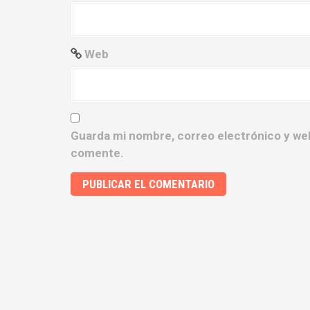
a
d
Web
a
s
Guarda mi nombre, correo electrónico y we
comente.