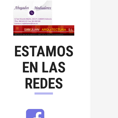
ESTAMOS
EN LAS
REDES
F
a