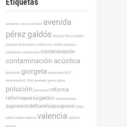
Etiquetas
avenida
accidente
aceras
artículos
pérez galdós
Avenida Pérez Galdós-
Giorgeta
bienvenidos
calidad aire
cambio climatico
contaminación
ciudadanía
contaminació
contaminación acústica
giorgeta
decidimvlc
mediciones NO2
medicionsNO2
OMS
peatones
perez gados
polución
reforma
provisional
reformaperezgaldos
reurbanización
supresiondeltunelsepospone
tráfico
valencia
tráfico rodado valencia
valència
vecinos