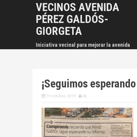
S
VECINOS AVENIDA
a
PÉREZ GALDÓS-
l
t
GIORGETA
a
r
Iniciativa vecinal para mejorar la avenida
a
l
c
o
n
¡Seguimos esperando 
t
e
19 octubre, 2019
Mj
n
i
d
o