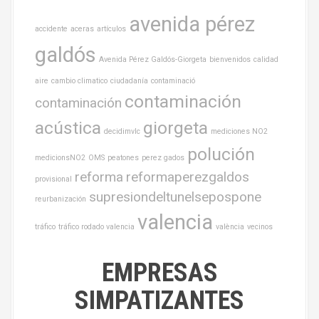
avenida pérez
accidente
aceras
artículos
galdós
Avenida Pérez Galdós-Giorgeta
bienvenidos
calidad
aire
cambio climatico
ciudadanía
contaminació
contaminación
contaminación
acústica
giorgeta
decidimvlc
mediciones NO2
polución
medicionsNO2
OMS
peatones
perez gados
reforma
reformaperezgaldos
provisional
supresiondeltunelsepospone
reurbanización
valencia
tráfico
tráfico rodado valencia
valència
vecinos
EMPRESAS
SIMPATIZANTES