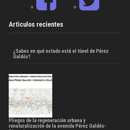
c
i
e
t
b
t
o
e
o
r
Articulos recientes
k
¿Sabes en qué estado está el túnel de Pérez
Galdós?
Pliegos de la regeneración urbana y
renaturalización de la avenida Pérez Galdós-