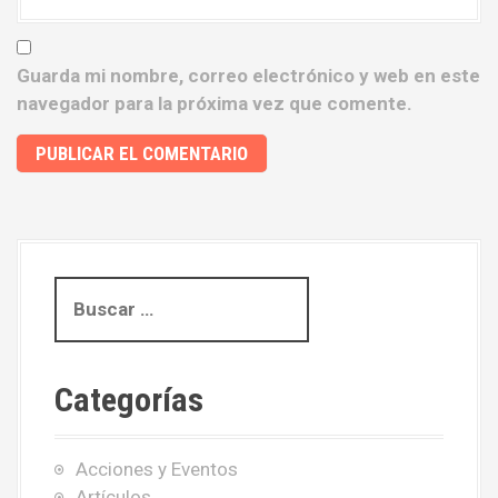
Guarda mi nombre, correo electrónico y web en este
navegador para la próxima vez que comente.
B
u
s
c
Categorías
a
r
:
Acciones y Eventos
Artículos