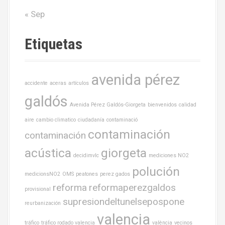
« Sep
Etiquetas
avenida pérez
accidente
aceras
artículos
galdós
Avenida Pérez Galdós-Giorgeta
bienvenidos
calidad
aire
cambio climatico
ciudadanía
contaminació
contaminación
contaminación
acústica
giorgeta
decidimvlc
mediciones NO2
polución
medicionsNO2
OMS
peatones
perez gados
reforma
reformaperezgaldos
provisional
supresiondeltunelsepospone
reurbanización
valencia
tráfico
tráfico rodado valencia
valència
vecinos