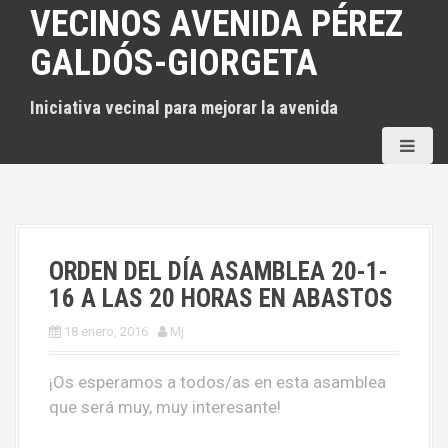
S
VECINOS AVENIDA PÉREZ
a
GALDÓS-GIORGETA
l
t
Iniciativa vecinal para mejorar la avenida
a
r
a
l
c
o
n
ORDEN DEL DÍA ASAMBLEA 20-1-
t
16 A LAS 20 HORAS EN ABASTOS
e
18 enero, 2016
Mj
n
i
¡Os esperamos a todos/as en esta asamblea
d
que será muy, muy interesante!
o