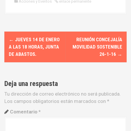
Acciones y Eventos
enlace permanente
N
←
JUEVES 14 DE ENERO
REUNIÓN CONCEJALÍA
a
A LAS 18 HORAS, JUNTA
MOVILIDAD SOSTENIBLE
DE ABASTOS.
26-1-16
→
v
e
g
Deja una respuesta
a
Tu dirección de correo electrónico no será publicada.
Los campos obligatorios están marcados con
*
c
Comentario
*
i
ó