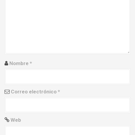
n
d
e
e
n
Nombre
*
t
r
a
Correo electrónico
*
d
a
Web
s