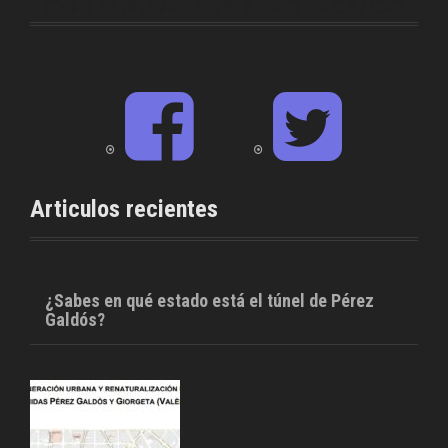
ESTAMOS EN LAS REDES
F
T
a
w
c
i
e
t
b
t
o
e
o
r
Articulos recientes
k
¿Sabes en qué estado está el túnel de Pérez
Galdós?