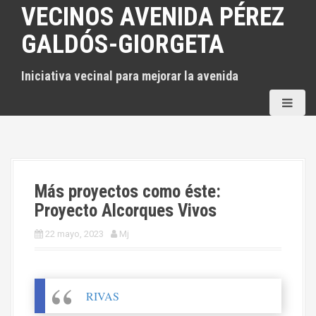
S
VECINOS AVENIDA PÉREZ
a
GALDÓS-GIORGETA
l
t
Iniciativa vecinal para mejorar la avenida
a
r
a
l
c
o
n
Más proyectos como éste:
t
Proyecto Alcorques Vivos
e
22 mayo, 2023
Mj
n
i
d
o
RIVAS