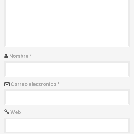
e
e
n
t
r
Nombre
*
a
d
a
Correo electrónico
*
s
Web