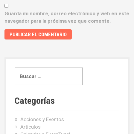
Guarda mi nombre, correo electrónico y web en este
navegador para la próxima vez que comente.
B
u
s
c
Categorías
a
r
:
Acciones y Eventos
Artículos