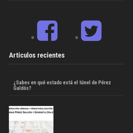
F
T
a
w
c
i
e
t
b
t
o
e
o
r
Articulos recientes
k
¿Sabes en qué estado está el túnel de Pérez
Galdós?