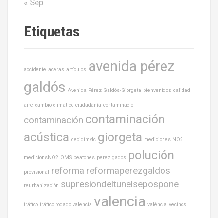
« Sep
Etiquetas
avenida pérez
accidente
aceras
artículos
galdós
Avenida Pérez Galdós-Giorgeta
bienvenidos
calidad
aire
cambio climatico
ciudadanía
contaminació
contaminación
contaminación
acústica
giorgeta
decidimvlc
mediciones NO2
polución
medicionsNO2
OMS
peatones
perez gados
reforma
reformaperezgaldos
provisional
supresiondeltunelsepospone
reurbanización
valencia
tráfico
tráfico rodado valencia
valència
vecinos