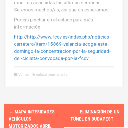
muertes acaecidas las últimas semanas.
Seremos muchos/as, así que os esperamos.
Podéis pinchar en el enlace para más
información
http://http://www.fccv.es/index.php/noticias-
carretera/item/15869-valencia-acoge-este-
domingo-la-concentracion-por-la-seguridad-
del-ciclista-convocada-por-la-fccv
Varios
enlace permanente
N
←
MAPA INTESIDADES
ELIMINACIÓN DE UN
a
VEHÍCULOS
TÚNEL EN BUDAPEST
→
MOTORIZADOS ABRIL