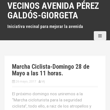
S
VECINOS AVENIDA PÉREZ
a
GALDÓS-GIORGETA
l
t
Iniciativa vecinal para mejorar la avenida
a
r
a
l
c
o
n
Marcha Ciclista-Domingo 28 de
t
Mayo a las 11 horas.
e
26 mayo, 2017
Mj
n
i
El próximo domingo nos uniremos a la
d
“Marcha cicloturista para la seguridad
o
ciclista”, todo ello, a raiz de los atropellos y