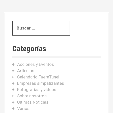
B
u
s
c
Categorías
a
r
:
Acciones y Eventos
Artículos
Calendario FueraTunel
Empresas simpatizantes
Fotografías y vídeos
Sobre nosotros
Últimas Noticias
Varios