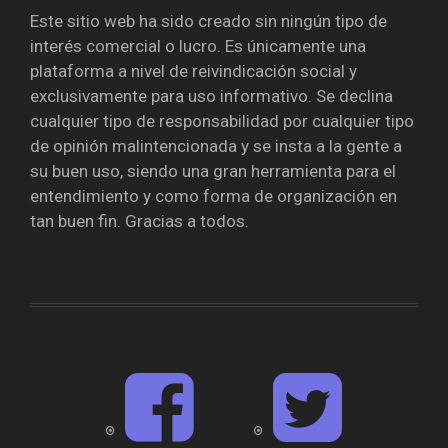
Este sitio web ha sido creado sin ningún tipo de
interés comercial o lucro. Es únicamente una
plataforma a nivel de reivindicación social y
exclusivamente para uso informativo. Se declina
cualquier tipo de responsabilidad por cualquier tipo
de opinión malintencionada y se insta a la gente a
su buen uso, siendo una gran herramienta para el
entendimiento y como forma de organización en
tan buen fin. Gracias a todos.
ESTAMOS EN LAS REDES
F
T
a
w
c
i
e
t
b
t