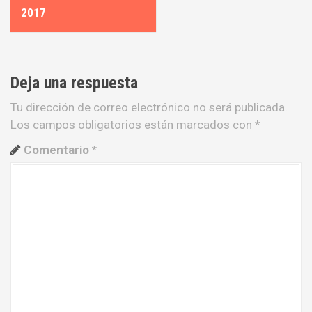
v
2017
e
g
Deja una respuesta
a
Tu dirección de correo electrónico no será publicada.
c
Los campos obligatorios están marcados con
*
i
Comentario
*
ó
n
d
e
e
n