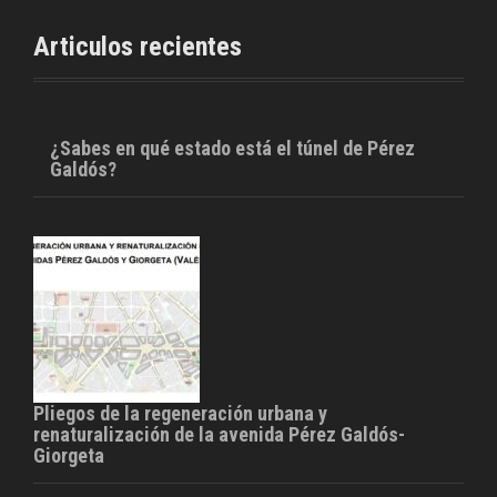
o
e
o
r
Articulos recientes
k
¿Sabes en qué estado está el túnel de Pérez
Galdós?
Pliegos de la regeneración urbana y
renaturalización de la avenida Pérez Galdós-
Giorgeta