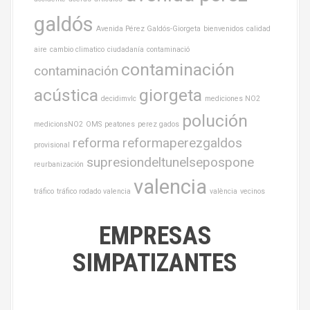
galdós
Avenida Pérez Galdós-Giorgeta
bienvenidos
calidad
aire
cambio climatico
ciudadanía
contaminació
contaminación
contaminación
acústica
giorgeta
decidimvlc
mediciones NO2
polución
medicionsNO2
OMS
peatones
perez gados
reforma
reformaperezgaldos
provisional
supresiondeltunelsepospone
reurbanización
valencia
tráfico
tráfico rodado valencia
valència
vecinos
EMPRESAS
SIMPATIZANTES