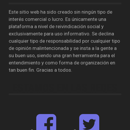
Este sitio web ha sido creado sin ningún tipo de
interés comercial o lucro. Es únicamente una
plataforma a nivel de reivindicación social y
exclusivamente para uso informativo. Se declina
cualquier tipo de responsabilidad por cualquier tipo
de opinión malintencionada y se insta a la gente a
su buen uso, siendo una gran herramienta para el
entendimiento y como forma de organización en
tan buen fin. Gracias a todos.
ESTAMOS EN LAS REDES
F
T
a
w
c
i
e
t