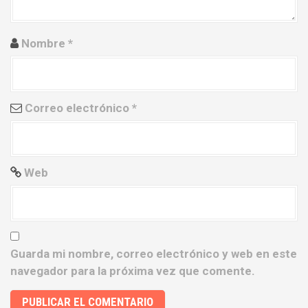
n
Nombre
*
t
r
a
Correo electrónico
*
d
a
Web
s
Guarda mi nombre, correo electrónico y web en este
navegador para la próxima vez que comente.