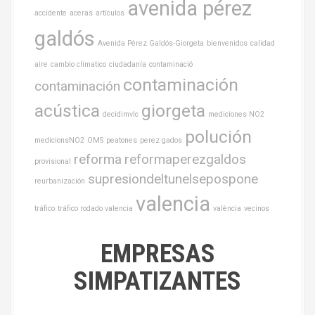
avenida pérez
accidente
aceras
artículos
galdós
Avenida Pérez Galdós-Giorgeta
bienvenidos
calidad
aire
cambio climatico
ciudadanía
contaminació
contaminación
contaminación
acústica
giorgeta
decidimvlc
mediciones NO2
polución
medicionsNO2
OMS
peatones
perez gados
reforma
reformaperezgaldos
provisional
supresiondeltunelsepospone
reurbanización
valencia
tráfico
tráfico rodado valencia
valència
vecinos
EMPRESAS
SIMPATIZANTES