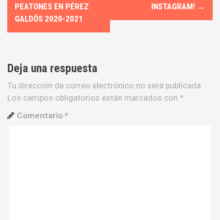
a
PEATONES EN PÉREZ
INSTAGRAM!
→
GALDÓS 2020-2021
v
e
g
Deja una respuesta
a
Tu dirección de correo electrónico no será publicada.
Los campos obligatorios están marcados con
*
c
Comentario
*
i
ó
n
d
e
e