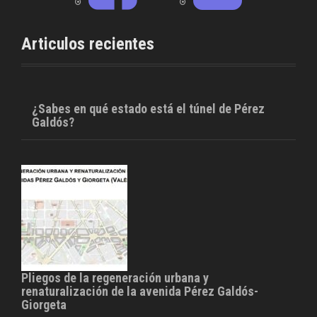
b
t
o
e
o
r
Articulos recientes
k
¿Sabes en qué estado está el túnel de Pérez
Galdós?
Pliegos de la regeneración urbana y
renaturalización de la avenida Pérez Galdós-
Giorgeta