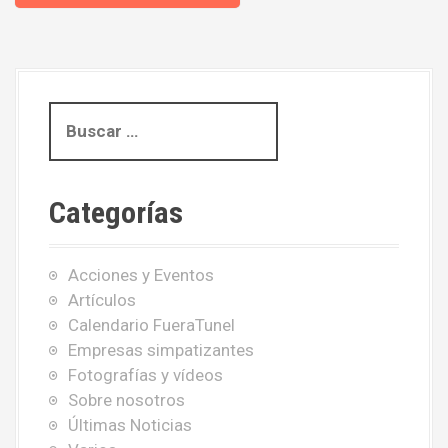
B
u
s
c
Categorías
a
r
:
Acciones y Eventos
Artículos
Calendario FueraTunel
Empresas simpatizantes
Fotografías y vídeos
Sobre nosotros
Últimas Noticias