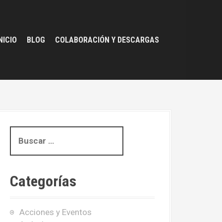
NICIO
BLOG
COLABORACIÓN Y DESCARGAS
B
u
s
c
Categorías
a
r
:
Acciones y Eventos