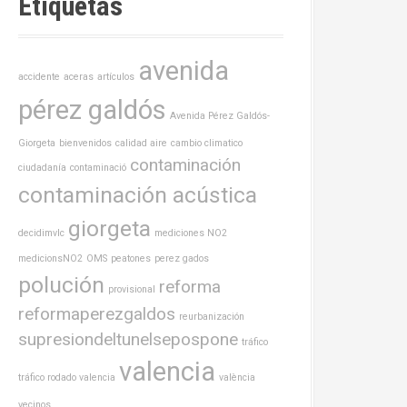
Etiquetas
avenida
accidente
aceras
artículos
pérez galdós
Avenida Pérez Galdós-
Giorgeta
bienvenidos
calidad aire
cambio climatico
contaminación
ciudadanía
contaminació
contaminación acústica
giorgeta
decidimvlc
mediciones NO2
medicionsNO2
OMS
peatones
perez gados
polución
reforma
provisional
reformaperezgaldos
reurbanización
supresiondeltunelsepospone
tráfico
valencia
tráfico rodado valencia
valència
vecinos