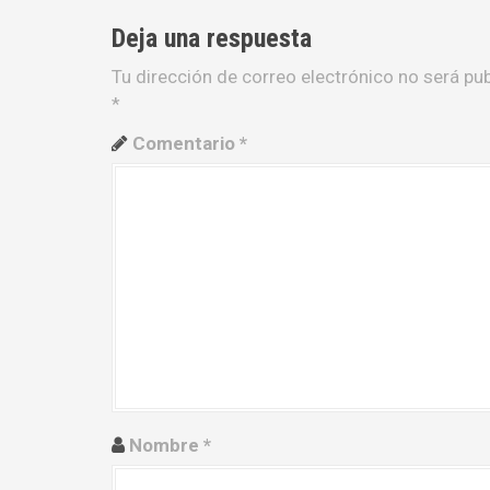
e
Deja una respuesta
g
Tu dirección de correo electrónico no será pub
a
*
c
Comentario
*
i
ó
n
d
e
e
n
Nombre
*
t