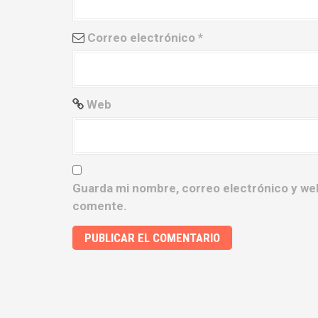
r
Correo electrónico
*
a
d
a
Web
s
Guarda mi nombre, correo electrónico y we
comente.