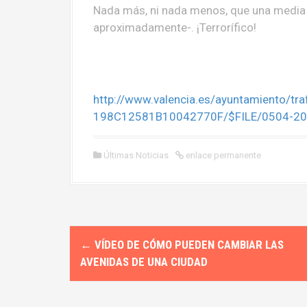
Nada más, ni nada menos, que una media 
aproximadamente-. ¡Terrorífico!
http://www.valencia.es/ayuntamiento/t
198C12581B10042770F/$FILE/0504-20
Últimas Noticias
enlace permanente
N
←
VÍDEO DE CÓMO PUEDEN CAMBIAR LAS
a
AVENIDAS DE UNA CIUDAD
v