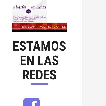
ESTAMOS
EN LAS
REDES
F
a