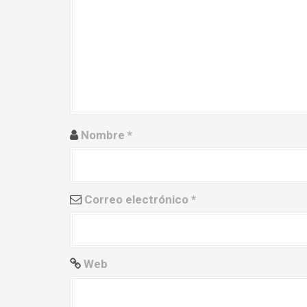
ó
n
d
e
e
n
Nombre
*
t
r
Correo electrónico
*
a
d
a
Web
s