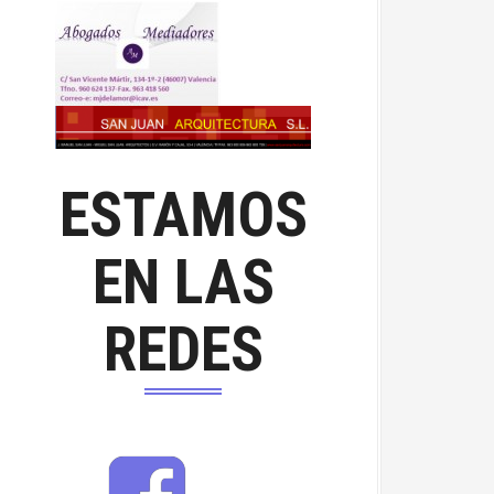
ESTAMOS
EN LAS
REDES
F
a