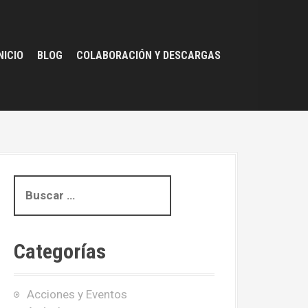
NICIO
BLOG
COLABORACIÓN Y DESCARGAS
B
u
s
c
Categorías
a
r
:
Acciones y Eventos