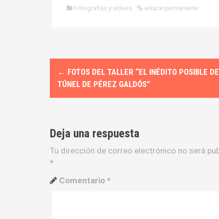
Fotografías y vídeos
enlace permanente
N
←
FOTOS DEL TALLER “EL INÉDITO POSIBLE DE
a
TÚNEL DE PÉREZ GALDÓS”
v
e
Deja una respuesta
g
Tu dirección de correo electrónico no será pub
a
*
c
Comentario
*
i