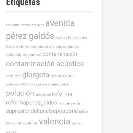
Etiquetas
avenida
accidente
aceras
artículos
pérez galdós
Avenida Pérez Galdós-
Giorgeta
bienvenidos
calidad aire
cambio climatico
contaminación
ciudadanía
contaminació
contaminación acústica
giorgeta
decidimvlc
mediciones NO2
medicionsNO2
OMS
peatones
perez gados
polución
reforma
provisional
reformaperezgaldos
reurbanización
supresiondeltunelsepospone
tráfico
valencia
tráfico rodado valencia
valència
vecinos