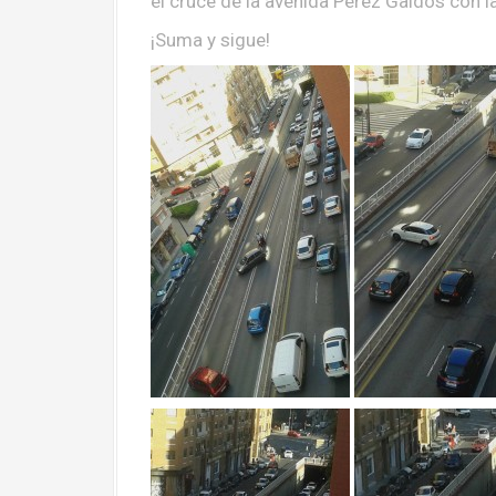
el cruce de la avenida Pérez Galdós con l
¡Suma y sigue!