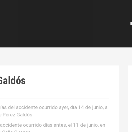
I
Galdós
as del accidente ocurrido ayer, día 14 de junio, a
de Pérez Galdós.
accidente ocurrido días antes, el 11 de junio, en