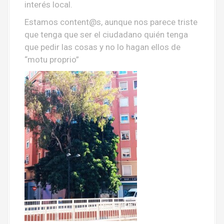
interés local.
Estamos content@s, aunque nos parece triste
que tenga que ser el ciudadano quién tenga
que pedir las cosas y no lo hagan ellos de
“motu proprio”