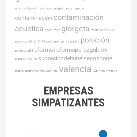
aire
cambio climatico
ciudadanía
contaminació
contaminación
contaminación
acústica
giorgeta
decidimvlc
mediciones NO2
polución
medicionsNO2
OMS
peatones
perez gados
reforma
reformaperezgaldos
provisional
supresiondeltunelsepospone
reurbanización
valencia
tráfico
tráfico rodado valencia
valència
vecinos
EMPRESAS
SIMPATIZANTES