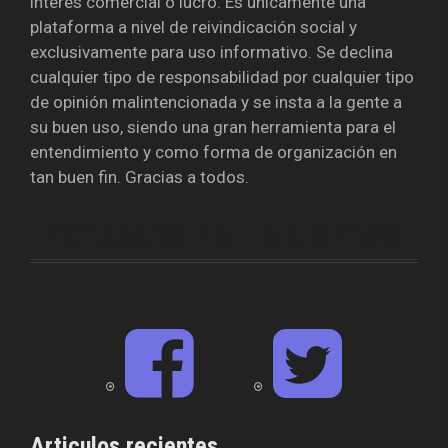
interés comercial o lucro. Es únicamente una
plataforma a nivel de reivindicación social y
exclusivamente para uso informativo. Se declina
cualquier tipo de responsabilidad por cualquier tipo
de opinión malintencionada y se insta a la gente a
su buen uso, siendo una gran herramienta para el
entendimiento y como forma de organización en
tan buen fin. Gracias a todos.
ESTAMOS EN LAS REDES
F
T
a
w
c
i
e
t
b
t
o
e
o
r
Articulos recientes