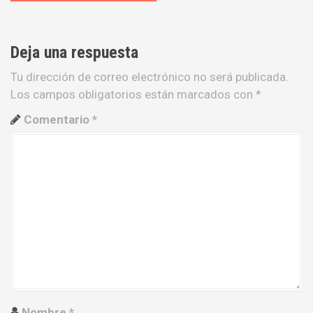
e
g
Deja una respuesta
a
Tu dirección de correo electrónico no será publicada.
Los campos obligatorios están marcados con
*
c
Comentario
*
i
ó
n
d
e
e
n
Nombre
*