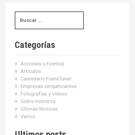
B
u
s
c
Categorías
a
r
:
Acciones y Eventos
Artículos
Calendario FueraTunel
Empresas simpatizantes
Fotografías y vídeos
Sobre nosotros
Últimas Noticias
Varios
Ultimos posts