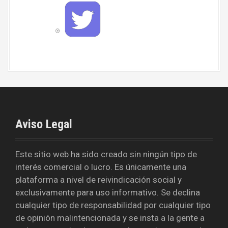
T
o
w
o
i
k
t
t
e
r
Aviso Legal
Este sitio web ha sido creado sin ningún tipo de
interés comercial o lucro. Es únicamente una
plataforma a nivel de reivindicación social y
exclusivamente para uso informativo. Se declina
cualquier tipo de responsabilidad por cualquier tipo
de opinión malintencionada y se insta a la gente a