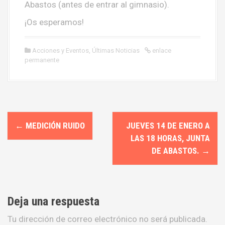
Abastos (antes de entrar al gimnasio).
¡Os esperamos!
Acciones y Eventos
,
Últimas Noticias
enlace
permanente
N
←
MEDICIÓN RUIDO
JUEVES 14 DE ENERO A
a
LAS 18 HORAS, JUNTA
DE ABASTOS.
→
v
e
g
Deja una respuesta
a
Tu dirección de correo electrónico no será publicada.