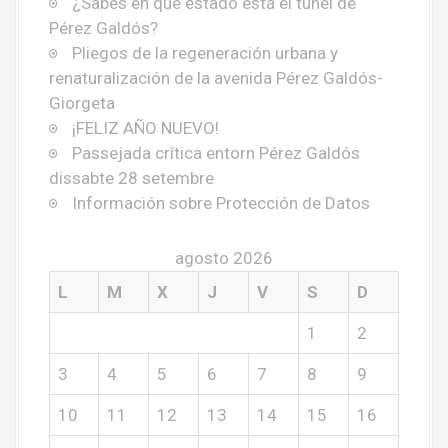
¿Sabes en qué estado está el túnel de
Pérez Galdós?
Pliegos de la regeneración urbana y
renaturalización de la avenida Pérez Galdós-
Giorgeta
¡FELIZ AÑO NUEVO!
Passejada crítica entorn Pérez Galdós
dissabte 28 setembre
Información sobre Protección de Datos
agosto 2026
L
M
X
J
V
S
D
1
2
3
4
5
6
7
8
9
10
11
12
13
14
15
16