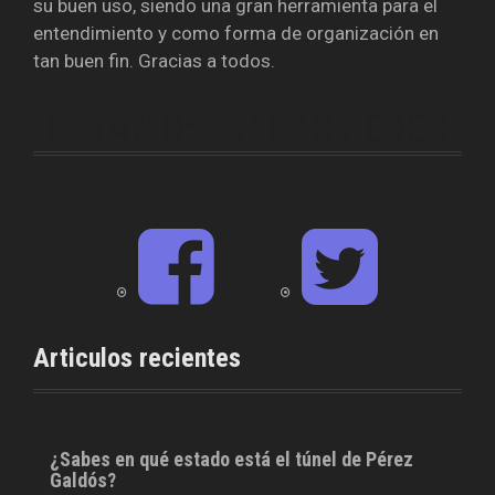
su buen uso, siendo una gran herramienta para el
entendimiento y como forma de organización en
tan buen fin. Gracias a todos.
ESTAMOS EN LAS REDES
F
T
a
w
c
i
e
t
b
t
o
e
o
r
Articulos recientes
k
¿Sabes en qué estado está el túnel de Pérez
Galdós?