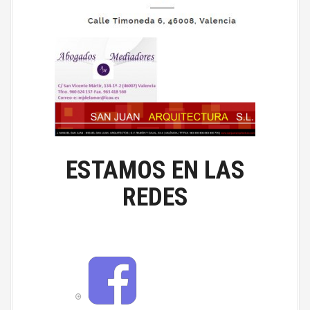
ESTAMOS EN LAS
REDES
F
a
c
e
b