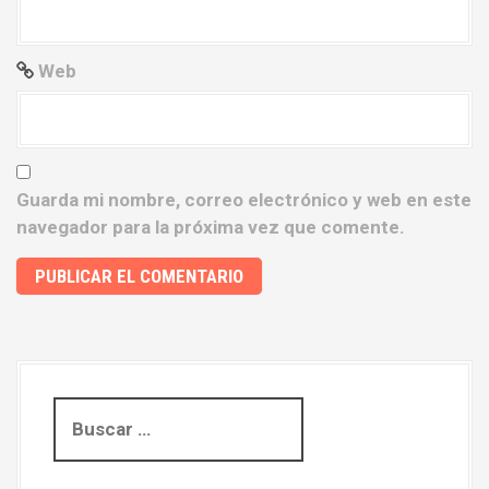
d
a
Web
s
Guarda mi nombre, correo electrónico y web en este
navegador para la próxima vez que comente.
B
u
s