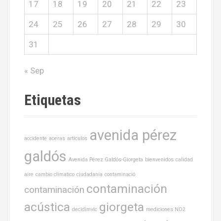
17
18
19
20
21
22
23
24
25
26
27
28
29
30
31
« Sep
Etiquetas
avenida pérez
accidente
aceras
artículos
galdós
Avenida Pérez Galdós-Giorgeta
bienvenidos
calidad
aire
cambio climatico
ciudadanía
contaminació
contaminación
contaminación
acústica
giorgeta
decidimvlc
mediciones NO2