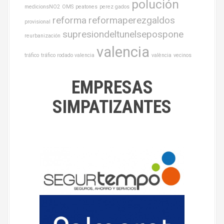
polución
medicionsNO2
OMS
peatones
perez gados
reforma
reformaperezgaldos
provisional
supresiondeltunelsepospone
reurbanización
valencia
tráfico
tráfico rodado valencia
valència
vecinos
EMPRESAS
SIMPATIZANTES