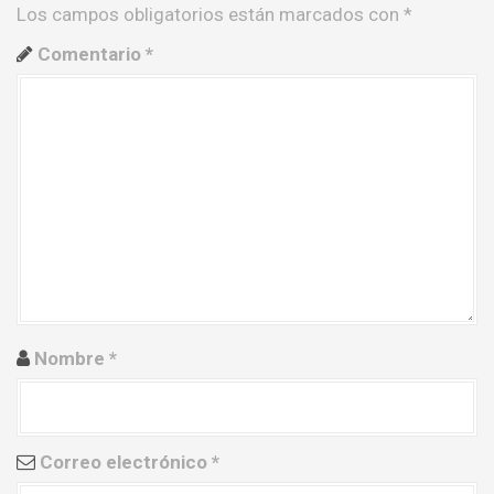
Los campos obligatorios están marcados con
*
c
Comentario
*
i
ó
n
d
e
e
n
Nombre
*
t
r
a
Correo electrónico
*