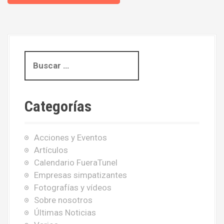
B
u
s
c
Categorías
a
r
:
Acciones y Eventos
Artículos
Calendario FueraTunel
Empresas simpatizantes
Fotografías y vídeos
Sobre nosotros
Últimas Noticias