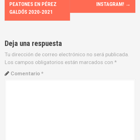
a
PEATONES EN PÉREZ
INSTAGRAM!
→
GALDÓS 2020-2021
v
e
g
Deja una respuesta
a
Tu dirección de correo electrónico no será publicada.
Los campos obligatorios están marcados con
*
c
Comentario
*
i
ó
n
d
e
e