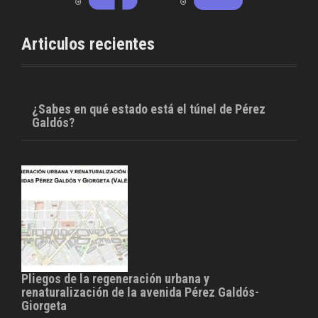
b
t
o
e
o
r
Articulos recientes
k
¿Sabes en qué estado está el túnel de Pérez
Galdós?
Pliegos de la regeneración urbana y
renaturalización de la avenida Pérez Galdós-
Giorgeta