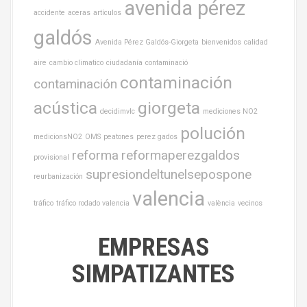
avenida pérez
accidente
aceras
artículos
galdós
Avenida Pérez Galdós-Giorgeta
bienvenidos
calidad
aire
cambio climatico
ciudadanía
contaminació
contaminación
contaminación
acústica
giorgeta
decidimvlc
mediciones NO2
polución
medicionsNO2
OMS
peatones
perez gados
reforma
reformaperezgaldos
provisional
supresiondeltunelsepospone
reurbanización
valencia
tráfico
tráfico rodado valencia
valència
vecinos
EMPRESAS
SIMPATIZANTES