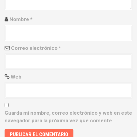
n
Nombre
*
t
r
a
Correo electrónico
*
d
a
Web
s
Guarda mi nombre, correo electrónico y web en este
navegador para la próxima vez que comente.