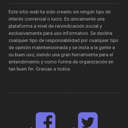
Este sitio web ha sido creado sin ningún tipo de
interés comercial o lucro. Es únicamente una
plataforma a nivel de reivindicación social y
exclusivamente para uso informativo. Se declina
cualquier tipo de responsabilidad por cualquier tipo
de opinión malintencionada y se insta a la gente a
su buen uso, siendo una gran herramienta para el
entendimiento y como forma de organización en
tan buen fin. Gracias a todos.
ESTAMOS EN LAS REDES
F
T
a
w
c
i
e
t