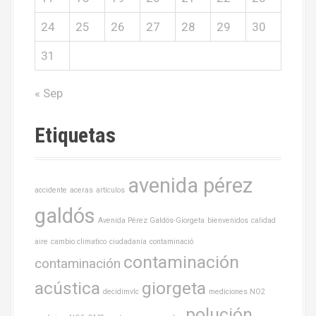
24
25
26
27
28
29
30
31
« Sep
Etiquetas
avenida pérez
accidente
aceras
artículos
galdós
Avenida Pérez Galdós-Giorgeta
bienvenidos
calidad
aire
cambio climatico
ciudadanía
contaminació
contaminación
contaminación
acústica
giorgeta
decidimvlc
mediciones NO2
polución