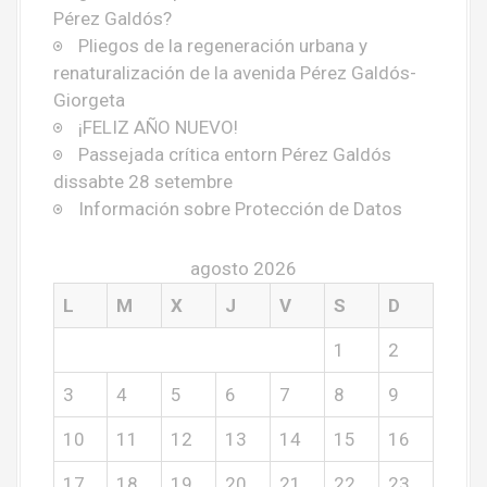
Pérez Galdós?
Pliegos de la regeneración urbana y
renaturalización de la avenida Pérez Galdós-
Giorgeta
¡FELIZ AÑO NUEVO!
Passejada crítica entorn Pérez Galdós
dissabte 28 setembre
Información sobre Protección de Datos
agosto 2026
L
M
X
J
V
S
D
1
2
3
4
5
6
7
8
9
10
11
12
13
14
15
16
17
18
19
20
21
22
23