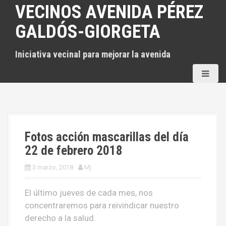
S
VECINOS AVENIDA PÉREZ
a
GALDÓS-GIORGETA
l
t
Iniciativa vecinal para mejorar la avenida
a
r
a
l
c
o
n
Fotos acción mascarillas del día
t
22 de febrero 2018
e
3 marzo, 2018
Mj
n
i
El último jueves de cada mes, nos
d
concentraremos para reivindicar nuestro
o
derecho a la salud.