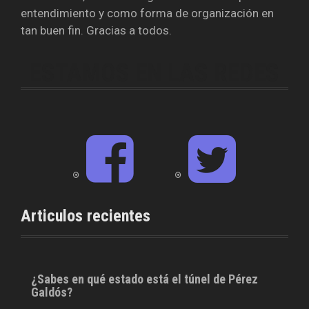
entendimiento y como forma de organización en
tan buen fin. Gracias a todos.
ESTAMOS EN LAS REDES
F
T
a
w
c
i
e
t
b
t
o
e
o
r
Articulos recientes
k
¿Sabes en qué estado está el túnel de Pérez
Galdós?