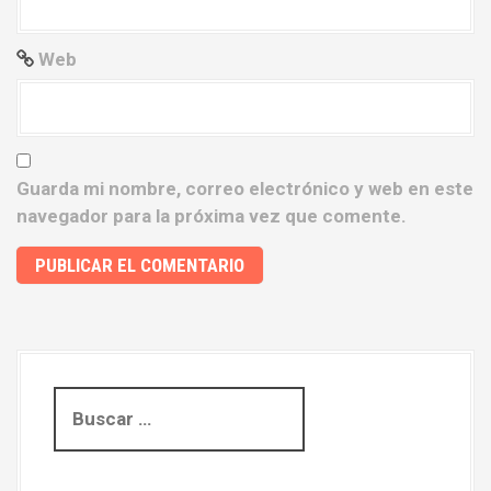
a
Web
s
Guarda mi nombre, correo electrónico y web en este
navegador para la próxima vez que comente.
B
u
s
c