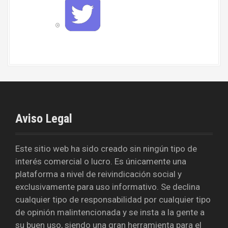
w
o
i
k
t
t
e
r
Aviso Legal
Este sitio web ha sido creado sin ningún tipo de
interés comercial o lucro. Es únicamente una
plataforma a nivel de reivindicación social y
exclusivamente para uso informativo. Se declina
cualquier tipo de responsabilidad por cualquier tipo
de opinión malintencionada y se insta a la gente a
su buen uso, siendo una gran herramienta para el