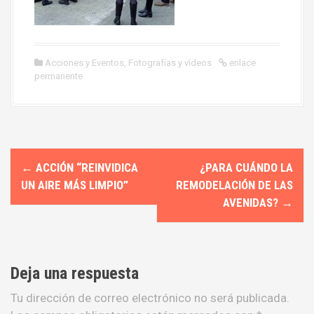
Acciones y Eventos
,
Fotografías y vídeos
enlace
permanente
N
←
ACCIÓN “REINVIDICA
¿PARA CUÁNDO LA
a
UN AIRE MÁS LIMPIO”
REMODELACIÓN DE LAS
AVENIDAS?
→
v
e
g
Deja una respuesta
a
Tu dirección de correo electrónico no será publicada.