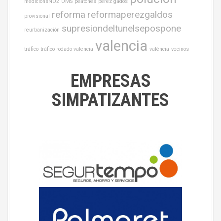
medicionsNO2
OMS
peatones
perez gados
reforma
reformaperezgaldos
provisional
supresiondeltunelsepospone
reurbanización
valencia
tráfico
tráfico rodado valencia
valència
vecinos
EMPRESAS
SIMPATIZANTES