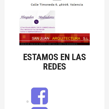
ESTAMOS EN LAS
REDES
F
a
c
e
b
T
o