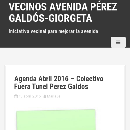
S
VECINOS AVENIDA PÉREZ
a
GALDÓS-GIORGETA
l
t
Iniciativa vecinal para mejorar la avenida
a
r
a
l
c
o
n
Agenda Abril 2016 – Colectivo
t
Fuera Tunel Perez Galdos
e
13 abril, 2016
MariaJe
n
i
d
o