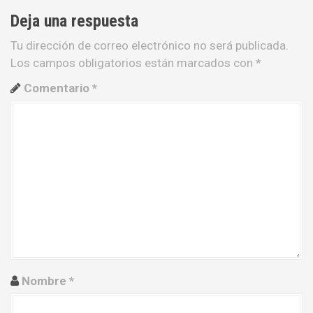
g
Deja una respuesta
a
Tu dirección de correo electrónico no será publicada.
c
Los campos obligatorios están marcados con
*
i
Comentario
*
ó
n
d
e
e
n
t
Nombre
*
r