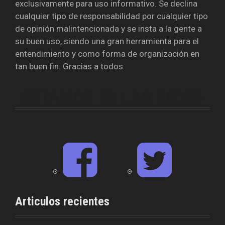
exclusivamente para uso informativo. Se declina
cualquier tipo de responsabilidad por cualquier tipo
de opinión malintencionada y se insta a la gente a
su buen uso, siendo una gran herramienta para el
entendimiento y como forma de organización en
tan buen fin. Gracias a todos.
ESTAMOS EN LAS REDES
F
T
a
w
c
i
e
t
b
t
o
e
o
r
Articulos recientes
k