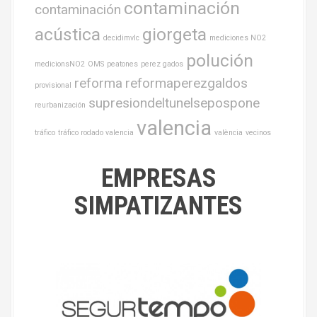
contaminación
contaminación
acústica
giorgeta
decidimvlc
mediciones NO2
polución
medicionsNO2
OMS
peatones
perez gados
reforma
reformaperezgaldos
provisional
supresiondeltunelsepospone
reurbanización
valencia
tráfico
tráfico rodado valencia
valència
vecinos
EMPRESAS
SIMPATIZANTES