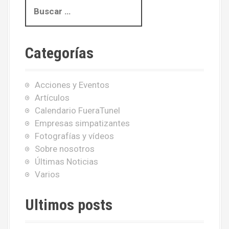
B
u
s
c
Categorías
a
r
:
Acciones y Eventos
Artículos
Calendario FueraTunel
Empresas simpatizantes
Fotografías y vídeos
Sobre nosotros
Últimas Noticias
Varios
Ultimos posts